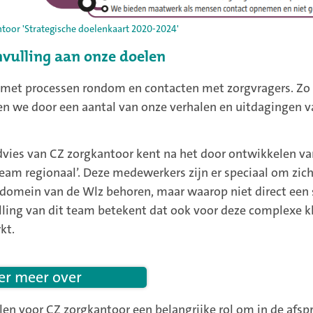
toor 'Strategische doelenkaart 2020-2024'
nvulling aan onze doelen
d met processen rondom en contacten met zorgvragers. Zo o
en we door een aantal van onze verhalen en uitdagingen va
dvies van CZ zorgkantoor kent na het door ontwikkelen van
team regionaal’. Deze medewerkers zijn er speciaal om zich
 domein van de Wlz behoren, maar waarop niet direct ee
lling van dit team betekent dat ook voor deze complexe 
kt.
 er meer over
len voor CZ zorgkantoor een belangrijke rol om in de afs