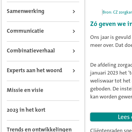
Samenwerking
>
Bron: CZ zorgkan
Zó geven we i
Communicatie
>
Ons jaar is gevul
meer over. Dat do
Combinatieverhaal
>
De afdeling zorga
Experts aan het woord
>
januari 2023 het ‘
weliswaar tot het
geboden. De inste
Missie en visie
kan worden gewer
2023 in het kort
Lees
Cliëntenraden spe
Trends en ontwikkelingen